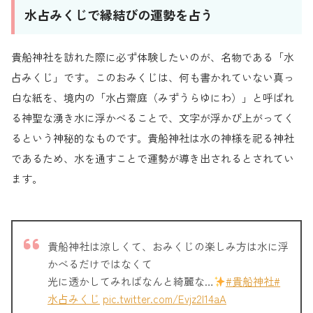
水占みくじで縁結びの運勢を占う
貴船神社を訪れた際に必ず体験したいのが、名物である「水
占みくじ」です。このおみくじは、何も書かれていない真っ
白な紙を、境内の「水占齋庭（みずうらゆにわ）」と呼ばれ
る神聖な湧き水に浮かべることで、文字が浮かび上がってく
るという神秘的なものです。貴船神社は水の神様を祀る神社
であるため、水を通すことで運勢が導き出されるとされてい
ます。
貴船神社は涼しくて、おみくじの楽しみ方は水に浮
かべるだけではなくて
光に透かしてみればなんと綺麗な…
#貴船神社
#
水占みくじ
pic.twitter.com/Evjz2l14aA