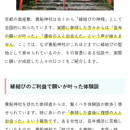
京都の奥座敷、貴船神社は古くから「縁結びの神様」として
全国的に知られています。
実際に参拝した方々からは「長年
の願いが叶った」「運命の人と出会えた」という声が絶えま
せん
。ここでは、なぜ貴船神社がこれほどまでに縁結びの聖
地として崇められているのか、その背景にある伝説や、実際
に願いが成就した人々の口コミをご紹介します。
縁結びのご利益で願いが叶った体験談
貴船神社を訪れた参拝者からは、驚くべき体験談が数多く寄
せられています。特に多いのが
「参拝した直後に理想の人と
出会った」という報告で
す。ある女性は、長年婚活に苦戦し
ていたものの、貴船神社で「結び文」を奉納し、本宮・結