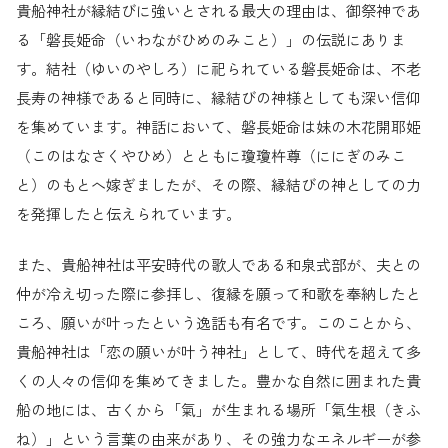
貴船神社が縁結びに強いとされる最大の理由は、御祭神であ
る「磐長姫命（いわながひめのみこと）」の伝説にありま
す。結社（ゆいのやしろ）に祀られている磐長姫命は、不老
長寿の神様であると同時に、縁結びの神様としても深い信仰
を集めています。神話において、磐長姫命は妹の木花開耶姫
（このはなさくやひめ）とともに瓊瓊杵尊（ににぎのみこ
と）のもとへ嫁ぎましたが、その際、縁結びの神としての力
を発揮したと伝えられています。
また、貴船神社は平安時代の歌人である和泉式部が、夫との
仲が冷え切った際に参拝し、復縁を願って和歌を奉納したと
ころ、願いが叶ったという逸話も有名です。このことから、
貴船神社は「恋の願いが叶う神社」として、時代を超えて多
くの人々の信仰を集めてきました。豊かな自然に囲まれた貴
船の地には、古くから「氣」が生まれる場所「氣生根（きふ
ね）」という言葉の由来があり、その強力なエネルギーが参