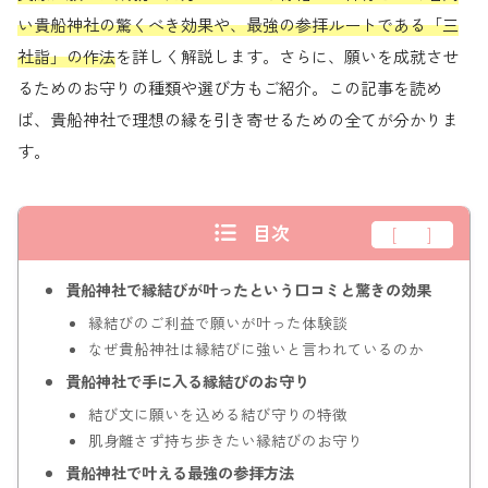
い貴船神社の驚くべき効果や、最強の参拝ルートである「三
社詣」の作法
を詳しく解説します。さらに、願いを成就させ
るためのお守りの種類や選び方もご紹介。この記事を読め
ば、貴船神社で理想の縁を引き寄せるための全てが分かりま
す。
目次
閉じる
[
hide
]
貴船神社で縁結びが叶ったという口コミと驚きの効果
縁結びのご利益で願いが叶った体験談
なぜ貴船神社は縁結びに強いと言われているのか
貴船神社で手に入る縁結びのお守り
結び文に願いを込める結び守りの特徴
肌身離さず持ち歩きたい縁結びのお守り
貴船神社で叶える最強の参拝方法